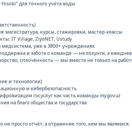
Hisobi” для точного учёта воды
тветственность)
: магистратура, курсы, стажировки, мастер-классы
ы: IT Village, ZiyoNET, Ustudy
медсистема, уже в 3800+ учреждениях
поддержка и забота о команде — не лозунги, а ежедне
орство, сплочённость — мы вместе не только на работ
ние и технологии)
ационную и кибербезопасность
ифровизации госуслуг как часть команды my.gov.uz
я на благо общества и государства
о не просто отчёт, а отражение того, кем мы являемся.