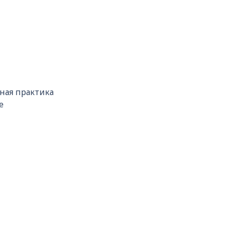
вная практика
е