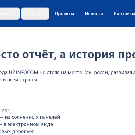
ания
Услуги
Проекты
Новости
Контакт
осто отчёт, а история п
ода UZINFOCOM не стоял на месте. Мы росли, развивал
 и всей страны.
гия)
— из солнечных панелей
— в электронном виде
овых деревьев