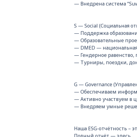
— Внедрена система “Suv 
S — Social (Социальная о
— Поддержка образования
— Образовательные проект
— DMED — национальная 
— Гендерное равенство, 
— Турниры, поездки, дон
G — Governance (Управле
— Обеспечиваем информ
— Активно участвуем в ц
— Внедряем умные решени
Наша ESG-отчётность – эт
Полный отчёт —
здесь
.