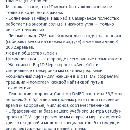
Планета (Environment)
Мы доказываем, что IT может быть экологичным не
только в коде, но и в жизни:
- Солнечный IT Village: Наш хаб в Самарканде полностью
работает на энергии солнца. Никакого угля — только
чистые технологии.
- Личный вклад: 78% нашей команды выходят на плоггинг
(собирают мусор на свежем воздухе) и уже высадили 3
200 деревьев.
Люди и общество (Social)
Цифровизация — это прежде всего равные возможности:
- Женщины в Big IT: Через проект «Ayol Yo’li» и
специальные стажировки мы создаем реальный
«социальный лифт» для женщин в Big IT. Мы сохраняем
традиции и помогаем каждой найти свой путь в
технологиях.
- Технологии здоровья: Система DMED охватила 35,5 млн
человек. Это 5,6 млн электронных рецептов и спасенное
время (и здоровье!) миллионов соотечественников.
- Образование: На базе нашего учебного центра Ustudy и
проекта IT Village в регионах мы открыли мир технологий
для сотен детей и молодых специалистов. Это будущая
интеллектуальная опора нашей страны.