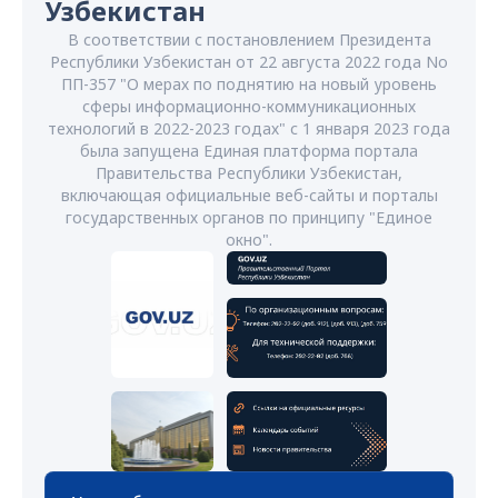
Узбекистан
В соответствии с постановлением Президента
Республики Узбекистан от 22 августа 2022 года No
ПП-357 "О мерах по поднятию на новый уровень
сферы информационно-коммуникационных
технологий в 2022-2023 годах" с 1 января 2023 года
была запущена Единая платформа портала
Правительства Республики Узбекистан,
включающая официальные веб-сайты и порталы
государственных органов по принципу "Единое
окно".