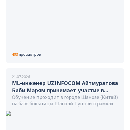
493
просмотров
21.07.2026
ML-инженер UZINFOCOM Айтмуратова
Биби Марям принимает участие в
Международной учебной программе
Обучение проходит в городе Шанхае (Китай)
на базе больницы Шанхай Тунцзи в рамках
по теории и применению
инициативы "Один пояс, один путь".
медицинского искусственного
интеллекта