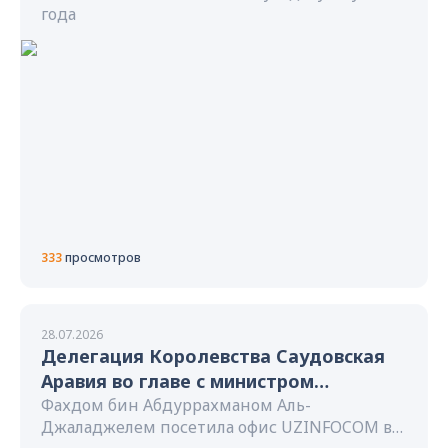
года
333
просмотров
28.07.2026
Делегация Королевства Саудовская
Аравия во главе с министром
здравоохранения
Фахдом бин Абдуррахманом Аль-
Джаладжелем посетила офис UZINFOCOM в