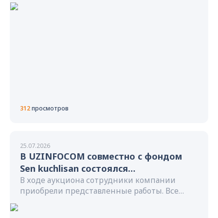
рамках официального визита в Узбекистан
312
просмотров
25.07.2026
В UZINFOCOM совместно с фондом
Sen kuchlisan состоялся
благотворительный аукцион картин,
В ходе аукциона сотрудники компании
приобрели представленные работы. Все
авторами которых стали дети,
вырученные средства были переданы детям
проходящие лечение от
— авторам картин.
онкологических заболеваний.