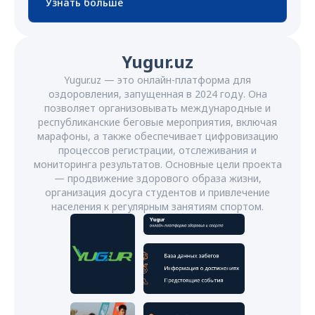
Узнать больше
Yugur.uz
Yugur.uz — это онлайн-платформа для
оздоровления, запущенная в 2024 году. Она
позволяет организовывать международные и
республиканские беговые мероприятия, включая
марафоны, а также обеспечивает цифровизацию
процессов регистрации, отслеживания и
мониторинга результатов. Основные цели проекта
— продвижение здорового образа жизни,
организация досуга студентов и привлечение
населения к регулярным занятиям спортом.