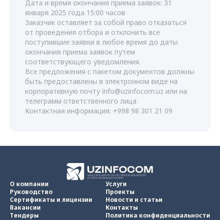
Дата и время окончания приема заявок: 31
января 2025 года 15:00 часов
Заказчик оставляет за собой право отказаться
от проведения отбора и отклонить все
поступившие заявки в любое время до даты
окончания приема заявок путем
соответствующего уведомления.
Все предложения с пакетом документов должны
быть предоставлены в электронном виде на
корпоративную почту
info@uzinfocom.uz
или на
телеграмм ответственного лица
Контактная информация: +998 98 301 21 09
О компании
Услуги
Руководство
Проекты
Сертификаты и лицензии
Новости и статьи
Вакансии
Контакты
Тендеры
Политика конфиденциальности