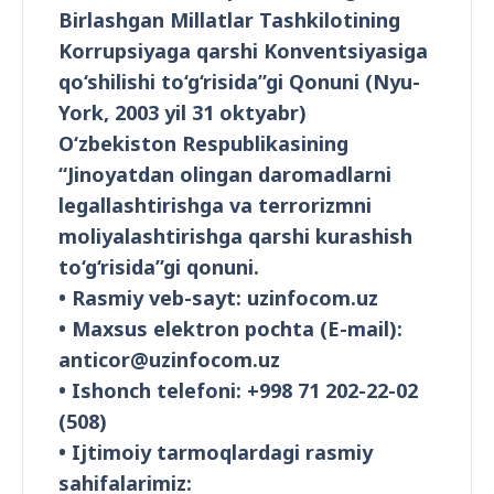
Birlashgan Millatlar Tashkilotining
Korrupsiyaga qarshi Konventsiyasiga
qo‘shilishi to‘g‘risida”gi Qonuni (Nyu-
York, 2003 yil 31 oktyabr)
O‘zbekiston Respublikasining
“Jinoyatdan olingan daromadlarni
legallashtirishga va terrorizmni
moliyalashtirishga qarshi kurashish
to‘g‘risida”gi qonuni.
• Rasmiy veb-sayt: uzinfocom.uz
• Maxsus elektron pochta (E-mail)
:
anticor@uzinfocom.uz
• Ishonch telefoni: +998 71 202-22-02
(508)
• Ijtimoiy tarmoqlardagi rasmiy
sahifalarimiz: