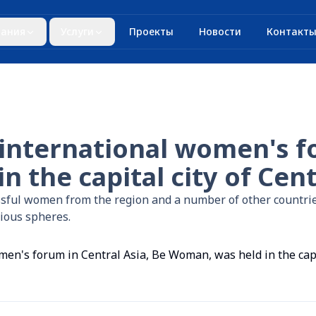
ания
Услуги
Проекты
Новости
Контакт
 international women's f
 the capital city of Cent
ssful women from the region and a number of other countri
ious spheres.
men's forum in Central Asia, Be Woman, was held in the capit