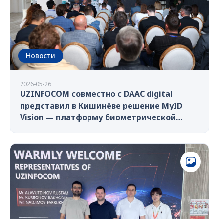
Новости
2026-05-26
UZINFOCOM совместно с DAAC digital
представил в Кишинёве решение MyID
Vision — платформу биометрической
идентификации для дистанционного
eKYC и цифрового онбординга.