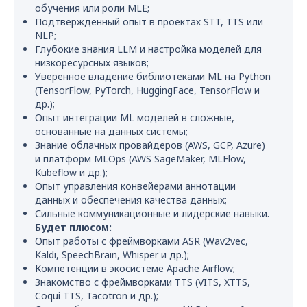
обучения или роли MLE;
Подтвержденный опыт в проектах STT, TTS или
NLP;
Глубокие знания LLM и настройка моделей для
низкоресурсных языков;
Уверенное владение библиотеками ML на Python
(TensorFlow, PyTorch, HuggingFace, TensorFlow и
др.);
Опыт интеграции ML моделей в сложные,
основанные на данных системы;
Знание облачных провайдеров (AWS, GCP, Azure)
и платформ MLOps (AWS SageMaker, MLFlow,
Kubeflow и др.);
Опыт управления конвейерами аннотации
данных и обеспечения качества данных;
Сильные коммуникационные и лидерские навыки.
Будет плюсом:
Опыт работы с фреймворками ASR (Wav2vec,
Kaldi, SpeechBrain, Whisper и др.);
Компетенции в экосистеме Apache Airflow;
Знакомство с фреймворками TTS (VITS, XTTS,
Coqui TTS, Tacotron и др.);