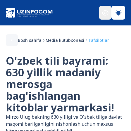
Bosh sahifa
Media kutubxonasi
Tafsilotlar
O'zbek tili bayrami:
630 yillik madaniy
merosga
bag'ishlangan
kitoblar yarmarkasi!
Mirzo Ulug'bekning 630 yilligi va O'zbek tiliga davlat
maqomi berilganligini nishonlash uchun maxsus