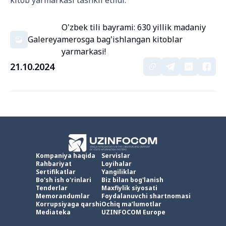
kitob yarmarkasi tashkil etildi.
O'zbek tili bayrami: 630 yillik madaniy
Galereya
merosga bag'ishlangan kitoblar
yarmarkasi!
21.10.2024
Kompaniya haqida
Servislar
Rahbariyat
Loyihalar
Sertifikatlar
Yangiliklar
Bo'sh ish o'rinlari
Biz bilan bog'lanish
Tenderlar
Maxfiylik siyosati
Memorandumlar
Foydalanuvchi shartnomasi
Korrupsiyaga qarshi
Ochiq ma’lumotlar
Mediateka
UZINFOCOM Europe