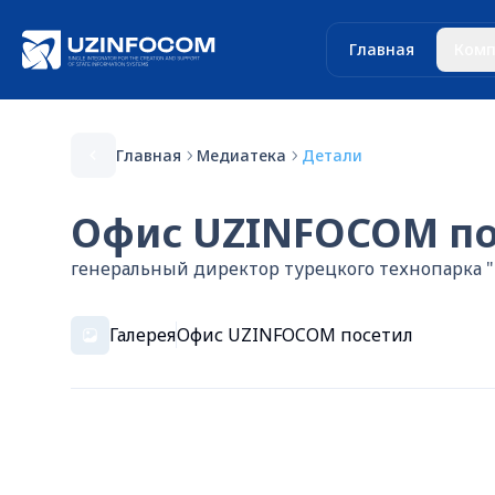
Главная
Комп
Главная
Медиатека
Детали
Офис UZINFOCOM по
генеральный директор турецкого технопарка "B
Галерея
Офис UZINFOCOM посетил