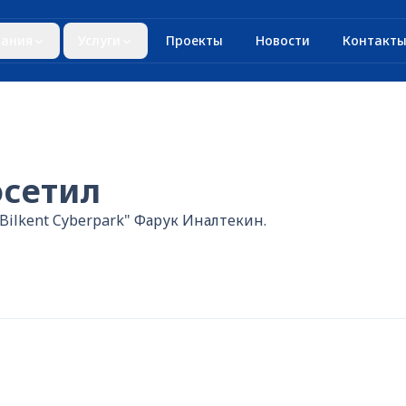
ания
Услуги
Проекты
Новости
Контакт
сетил
ilkent Cyberpark" Фарук Иналтекин.