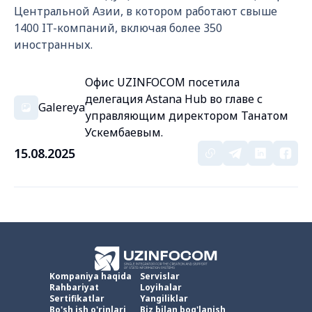
Центральной Азии, в котором работают свыше
1400 IT-компаний, включая более 350
иностранных.
Офис UZINFOCOM посетила
делегация Astana Hub во главе с
Galereya
управляющим директором Танатом
Ускембаевым.
15.08.2025
Kompaniya haqida
Servislar
Rahbariyat
Loyihalar
Sertifikatlar
Yangiliklar
Bo'sh ish o'rinlari
Biz bilan bog'lanish