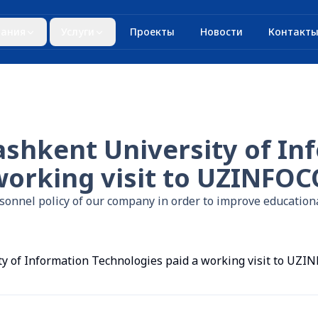
ания
Услуги
Проекты
Новости
Контакт
ashkent University of In
 working visit to UZINFO
rsonnel policy of our company in order to improve educationa
ty of Information Technologies paid a working visit to UZ