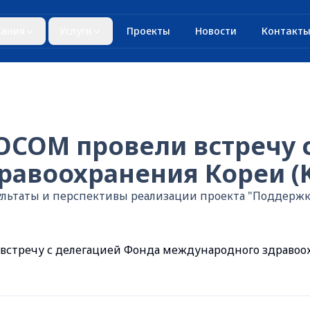
ания
Услуги
Проекты
Новости
Контакт
OCOM провели встречу 
авоохранения Кореи (K
ультаты и перспективы реализации проекта "Поддерж
стречу с делегацией Фонда международного здравоо