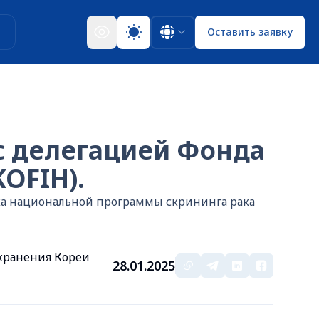
ы
Оставить заявку
с делегацией Фонда
OFIH).
ка национальной программы скрининга рака
хранения Кореи
28.01.2025