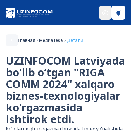
Главная
Медиатека
Детали
UZINFOCOM Latviyada
bo‘lib o‘tgan "RIGA
COMM 2024" xalqaro
biznes-texnologiyalar
ko‘rgazmasida
ishtirok etdi.
Ko‘p tarmoqli ko‘rgazma doirasida Fintex yo‘nalishida