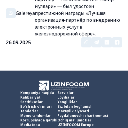
йуллари» — был удостоен
Galereya
престижной награды «Лучшая
организация-партнёр по внедрению
электронных услуг в
железнодорожной сфере».
26.09.2025
Kompaniya haqida
Servislar
Rahbariyat
Loyihalar
Sertifikatlar
Yangiliklar
Bo'sh ish o'rinlari
Biz bilan bog'lanish
Tenderlar
Maxfiylik siyosati
Memorandumlar
Foydalanuvchi shartnomasi
Korrupsiyaga qarshi
Ochiq ma’lumotlar
Mediateka
UZINFOCOM Europe