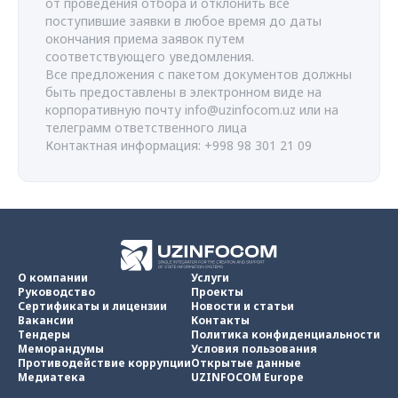
от проведения отбора и отклонить все
поступившие заявки в любое время до даты
окончания приема заявок путем
соответствующего уведомления.
Все предложения с пакетом документов должны
быть предоставлены в электронном виде на
корпоративную почту
info@uzinfocom.uz
или на
телеграмм ответственного лица
Контактная информация: +998 98 301 21 09
О компании
Услуги
Руководство
Проекты
Сертификаты и лицензии
Новости и статьи
Вакансии
Контакты
Тендеры
Политика конфиденциальности
Меморандумы
Условия пользования
Противодействие коррупции
Открытые данные
Медиатека
UZINFOCOM Europe