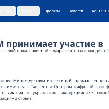
ания
Услуги
Проекты
Новости
Контакт
 принимает участие в
слевой промышленной ярмарке, которая проходит с 10
ванное Министерством инвестиций, промышленности
 хокимиятом г. Ташкент и Центром цифровой транс
ого сектора и укрепление кооперационных связ
ациями страны.