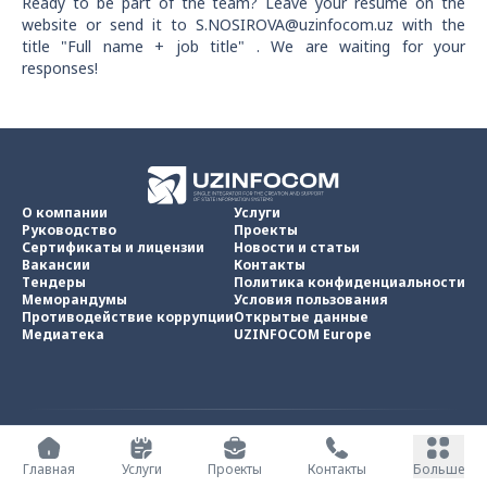
Ready to be part of the team? Leave your resume on the
website or send it to S.NOSIROVA@uzinfocom.uz with the
title "Full name + job title" . We are waiting for your
responses!
О компании
Услуги
Руководство
Проекты
Сертификаты и лицензии
Новости и статьи
Вакансии
Контакты
Тендеры
Политика конфиденциальности
Меморандумы
Условия пользования
Противодействие коррупции
Открытые данные
Медиатека
UZINFOCOM Europe
UZINFOCOM © 2002 -
2026
.
Все права защищены
Главная
Услуги
Проекты
Контакты
Больше