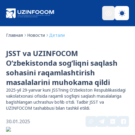
Главная
Новости
Детали
JSST va UZINFOCOM
O‘zbekistonda sog‘liqni saqlash
sohasini raqamlashtirish
masalalarini muhokama qildi
2025-yil 29-yanvar kuni JSSTning O‘zbekiston Respublikasidagi
vakolatxonasi ofisida raqamli sog‘liqni saqlash masalalariga
bag‘ishlangan uchrashuv bo‘lib o‘tdi. Tadbir JSST va
UZINFOCOM tashabbusi bilan tashkil etildi.
30.01.2025