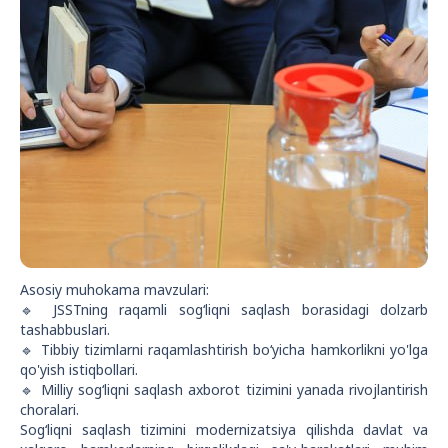
Asosiy muhokama mavzulari:
🔹 JSSTning raqamli sog‘liqni saqlash borasidagi dolzarb
tashabbuslari.
🔹 Tibbiy tizimlarni raqamlashtirish bo‘yicha hamkorlikni yo'lga
qo'yish istiqbollari.
🔹 Milliy sog‘liqni saqlash axborot tizimini yanada rivojlantirish
choralari.
Sog‘liqni saqlash tizimini modernizatsiya qilishda davlat va