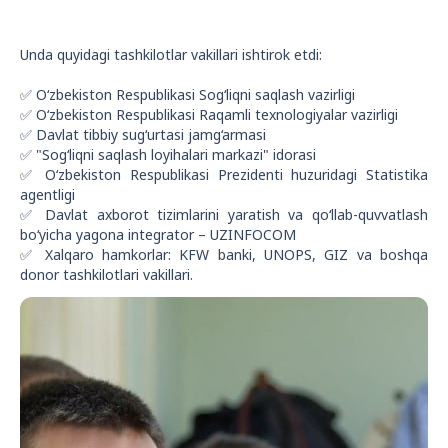
Unda quyidagi tashkilotlar vakillari ishtirok etdi:
✅ O‘zbekiston Respublikasi Sog‘liqni saqlash vazirligi
✅ O‘zbekiston Respublikasi Raqamli texnologiyalar vazirligi
✅ Davlat tibbiy sug‘urtasi jamg‘armasi
✅ "Sog‘liqni saqlash loyihalari markazi" idorasi
✅ O‘zbekiston Respublikasi Prezidenti huzuridagi Statistika
agentligi
✅ Davlat axborot tizimlarini yaratish va qo‘llab-quvvatlash
bo‘yicha yagona integrator – UZINFOCOM
✅ Xalqaro hamkorlar: KFW banki, UNOPS, GIZ va boshqa
donor tashkilotlari vakillari.