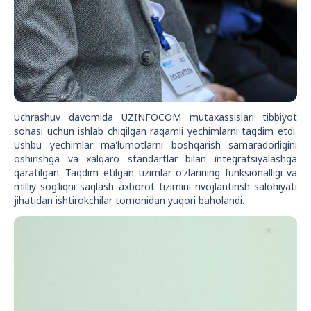
Uchrashuv davomida UZINFOCOM mutaxassislari tibbiyot
sohasi uchun ishlab chiqilgan raqamli yechimlarni taqdim etdi.
Ushbu yechimlar ma'lumotlarni boshqarish samaradorligini
oshirishga va xalqaro standartlar bilan integratsiyalashga
qaratilgan. Taqdim etilgan tizimlar o‘zlarining funksionalligi va
milliy sog‘liqni saqlash axborot tizimini rivojlantirish salohiyati
jihatidan ishtirokchilar tomonidan yuqori baholandi.