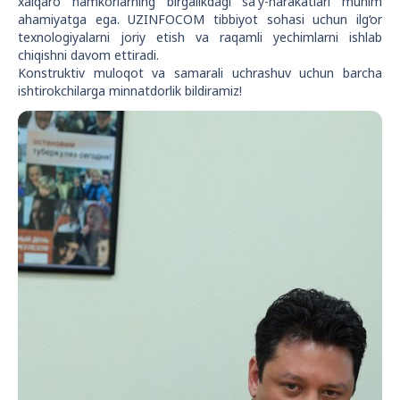
xalqaro hamkorlarning birgalikdagi sa'y-harakatlari muhim
ahamiyatga ega. UZINFOCOM tibbiyot sohasi uchun ilg‘or
texnologiyalarni joriy etish va raqamli yechimlarni ishlab
chiqishni davom ettiradi.
Konstruktiv muloqot va samarali uchrashuv uchun barcha
ishtirokchilarga minnatdorlik bildiramiz!