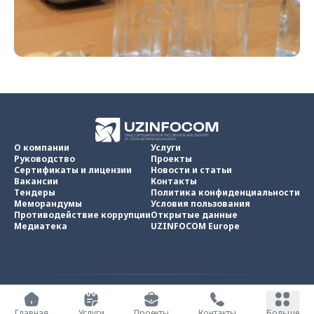
О компании
Услуги
Руководство
Проекты
Сертификаты и лицензии
Новости и статьи
Вакансии
Контакты
Тендеры
Политика конфиденциальности
Меморандумы
Условия пользования
Противодействие коррупции
Открытые данные
Медиатека
UZINFOCOM Europe
UZINFOCOM © 2002 -
2026
.
Все права защищены
Главная
Услуги
Проекты
Контакты
Больше