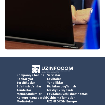
Kompaniya haqida
Servislar
Rahbariyat
Loyihalar
Sertifikatlar
Yangiliklar
Bo'sh ish o'rinlari
Biz bilan bog'lanish
Tenderlar
Maxfiylik siyosati
Memorandumlar
Foydalanuvchi shartnomasi
Korrupsiyaga qarshi
Ochiq ma’lumotlar
Mediateka
UZINFOCOM Europe