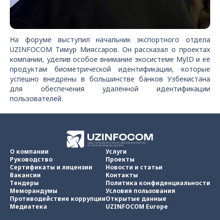
На форуме выступил начальник экспортного отдела
UZINFOCOM Тимур Мияссаров. Он рассказал о проектах
компании, уделив особое внимание экосистеме MyID и её
продуктам биометрической идентификации, которые
успешно внедрены в большинстве банков Узбекистана
для обеспечения удалённой идентификации
пользователей.
О компании
Услуги
Руководство
Проекты
Сертификаты и лицензии
Новости и статьи
Вакансии
Контакты
Тендеры
Политика конфиденциальности
Меморандумы
Условия пользования
Противодействие коррупции
Открытые данные
Медиатека
UZINFOCOM Europe