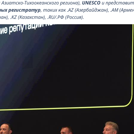
 Азиатско-Тихоокеанского региона),
UNESCO
и представи
ных регистратур
, таких как .AZ (Азербайджан), .AM (Армени
н), .KZ (Казахстан), .RU/.РФ (Россия).