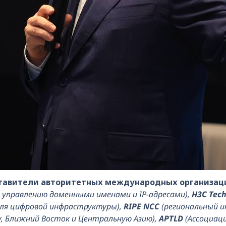
ставители авторитетных международных организац
 управлению доменными именами и IP-адресами),
H3C Tech
ля цифровой инфраструктуры),
RIPE NCC
(региональный и
, Ближний Восток и Центральную Азию),
APTLD
(Ассоциац