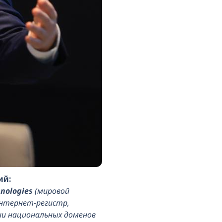
ий:
nologies
(мировой
нтернет-регистр,
ии национальных доменов