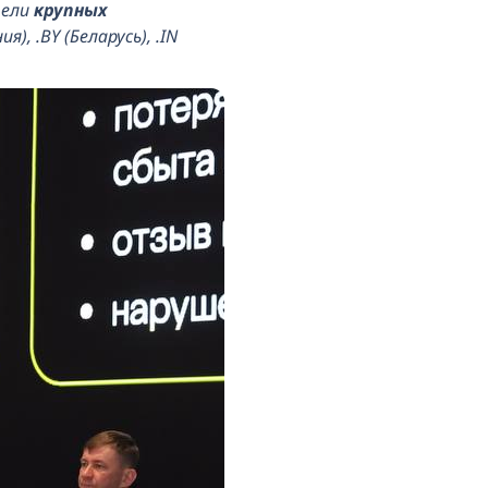
тели
крупных
я), .BY (Беларусь), .IN