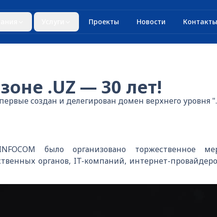
ания
Услуги
Проекты
Новости
Контакт
оне .UZ — 30 лет!
впервые создан и делегирован домен верхнего уровня ".
NFOCOM было организовано торжественное ме
ственных органов, IT-компаний, интернет-провайдеров