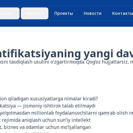
ания
Услуги
Проекты
Новости
Контакт
tifikatsiyaning yangi dav
i tasdiqlash usulini o‘zgartirmoqda. Qog‘oz hujjatlarsiz, n
on qiladigan xususiyatlarga nimalar kiradi?
ikatsiya — jismoniy ishtirok talab etilmaydi
i yo‘qotmasdan millionlab foydalanuvchilarni qamrab olish i
t rejimida aniqlash uchun sun’iy intellekt
t, biznes va odamlar uchun mo‘ljallangan