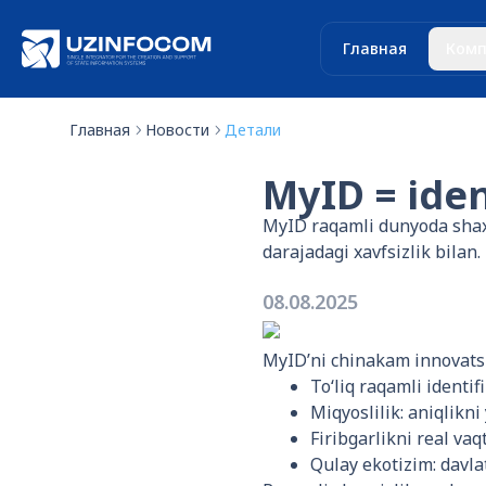
Главная
Комп
Главная
Новости
Детали
MyID = iden
MyID raqamli dunyoda shaxsn
darajadagi xavfsizlik bilan.
08.08.2025
MyID’ni chinakam innovatsi
To‘liq raqamli identif
Miqyoslilik: aniqlikn
Firibgarlikni real vaq
Qulay ekotizim: davla