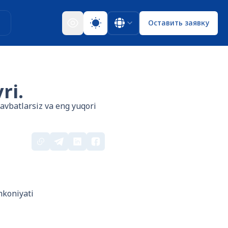
ы
Оставить заявку
ri.
avbatlarsiz va eng yuqori
mkoniyati