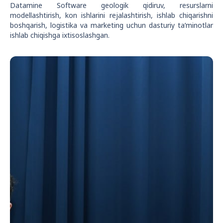
Datamine Software geologik qidiruv, resurslarni
modellashtirish, kon ishlarini rejalashtirish, ishlab chiqarishni
boshqarish, logistika va marketing uchun dasturiy ta’minotlar
ishlab chiqishga ixtisoslashgan.