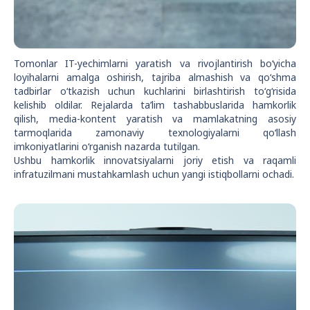
Tomonlar IT-yechimlarni yaratish va rivojlantirish bo‘yicha
loyihalarni amalga oshirish, tajriba almashish va qo‘shma
tadbirlar o‘tkazish uchun kuchlarini birlashtirish to‘g‘risida
kelishib oldilar. Rejalarda ta’lim tashabbuslarida hamkorlik
qilish, media-kontent yaratish va mamlakatning asosiy
tarmoqlarida zamonaviy texnologiyalarni qo‘llash
imkoniyatlarini o‘rganish nazarda tutilgan.
Ushbu hamkorlik innovatsiyalarni joriy etish va raqamli
infratuzilmani mustahkamlash uchun yangi istiqbollarni ochadi.