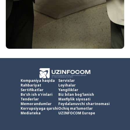
Kompaniya haqida
Servislar
Rahbariyat
Loyihalar
Sertifikatlar
Yangiliklar
Bo'sh ish o'rinlari
Biz bilan bog'lanish
Tenderlar
Maxfiylik siyosati
Memorandumlar
Foydalanuvchi shartnomasi
Korrupsiyaga qarshi
Ochiq ma’lumotlar
Mediateka
UZINFOCOM Europe