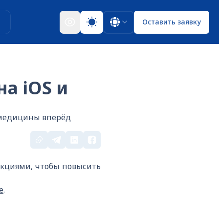
ы
Оставить заявку
на iOS и
 медицины вперёд
нкциями, чтобы повысить
е
.