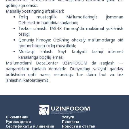
qo‘lingizga olasiz:
Mahalliy xostingning afzalliklari:
To‘liq mustaqillik: Ma'lumotlaringiz jismonan
O‘zbekiston hududida saqlanadi;
Tezkor ulanish: TAS-IX tarmog‘ida maksimal yuklanish
tezligi;
Qonuniy himoya: O‘zRning shaxsiy ma'lumotlarga oid
qonunchiligiga to‘liq muvofiqlik;
Mustaqil ishlash: Sayt faoliyati tashqi internet
kanallariga bog‘liq emas.
Ma'lumotlarni DataCenter UZINFOCOM da saqlash —
barqarorlikni tanlash demakdir. Dunyodagi vaziyat qanday
bo‘lishidan qat'i nazar, resursingiz har doim faol va tez
ishlashini kafolatlaymiz.
О компании
Услуги
Руководство
Проекты
Сертификаты и лицензии
Новости и статьи