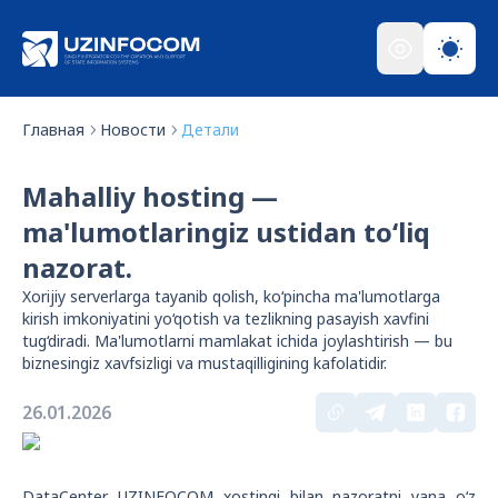
Главная
Новости
Детали
Mahalliy hosting —
ma'lumotlaringiz ustidan to‘liq
nazorat.
Xorijiy serverlarga tayanib qolish, ko‘pincha ma'lumotlarga
kirish imkoniyatini yo‘qotish va tezlikning pasayish xavfini
tug‘diradi. Ma'lumotlarni mamlakat ichida joylashtirish — bu
biznesingiz xavfsizligi va mustaqilligining kafolatidir.
26.01.2026
DataCenter UZINFOCOM xostingi bilan nazoratni yana o‘z