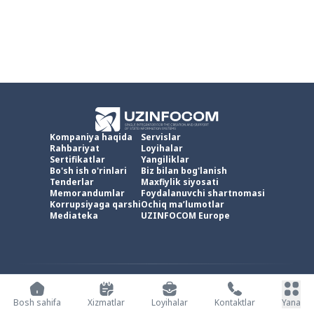
Kompaniya haqida
Servislar
Rahbariyat
Loyihalar
Sertifikatlar
Yangiliklar
Bo'sh ish o'rinlari
Biz bilan bog'lanish
Tenderlar
Maxfiylik siyosati
Memorandumlar
Foydalanuvchi shartnomasi
Korrupsiyaga qarshi
Ochiq ma’lumotlar
Mediateka
UZINFOCOM Europe
UZINFOCOM © 2002 -
2026
.
Barcha huquqlar himoyalangan
Bosh sahifa
Xizmatlar
Loyihalar
Kontaktlar
Yana