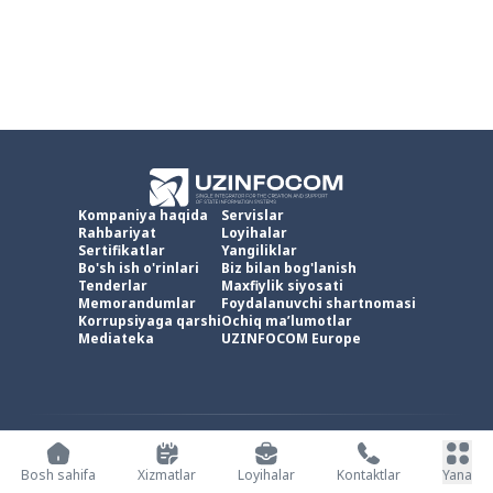
Kompaniya haqida
Servislar
Rahbariyat
Loyihalar
Sertifikatlar
Yangiliklar
Bo'sh ish o'rinlari
Biz bilan bog'lanish
Tenderlar
Maxfiylik siyosati
Memorandumlar
Foydalanuvchi shartnomasi
Korrupsiyaga qarshi
Ochiq ma’lumotlar
Mediateka
UZINFOCOM Europe
UZINFOCOM © 2002 -
2026
.
Barcha huquqlar himoyalangan
Bosh sahifa
Xizmatlar
Loyihalar
Kontaktlar
Yana