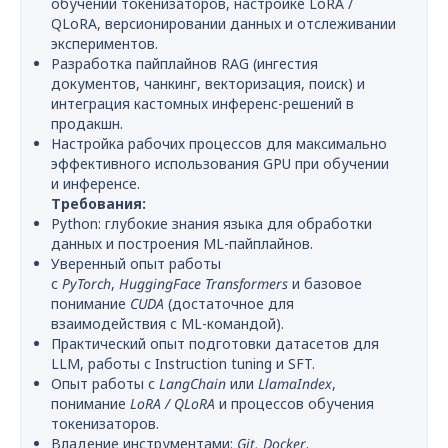
обучении токенизаторов, настройке LoRA /
QLoRA, версионировании данных и отслеживании
экспериментов.
Разработка пайплайнов RAG (ингестия
документов, чанкинг, векторизация, поиск) и
интеграция кастомных инференс-решений в
продакшн.
Настройка рабочих процессов для максимально
эффективного использования GPU при обучении
и инференсе.
Требования:
Python: глубокие знания языка для обработки
данных и построения ML-пайплайнов.
Уверенный опыт работы
с
PyTorch
,
HuggingFace
Transformers
и базовое
понимание
CUDA
(достаточное для
взаимодействия с ML-командой).
Практический опыт подготовки датасетов для
LLM, работы с Instruction tuning и SFT.
Опыт работы с
LangChain
или
LlamaIndex
,
понимание
LoRA / QLoRA
и процессов обучения
токенизаторов.
Владение инструментами:
Git, Docker
.