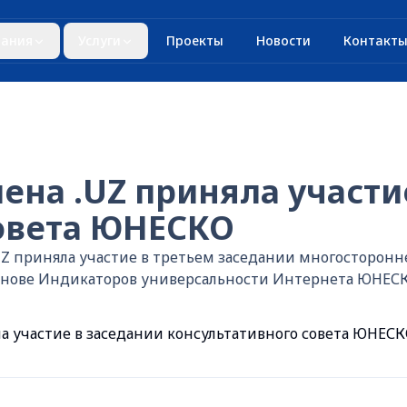
ания
Услуги
Проекты
Новости
Контакт
на .UZ приняла участи
совета ЮНЕСКО
UZ приняла участие в третьем заседании многосторонн
снове Индикаторов универсальности Интернета ЮНЕСКО
 участие в заседании консультативного совета ЮНЕС