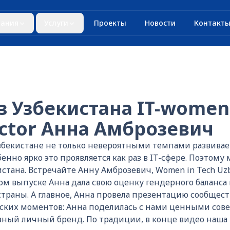
ания
Услуги
Проекты
Новости
Контакт
з Узбекистана IT-women
ector Анна Амброзевич
 Узбекистане не только невероятными темпами развивае
енно ярко это проявляется как раз в IT-сфере. Поэтому
стана. Встречайте Анну Амброзевич, Women in Tech Uzbek
том выпуске Анна дала свою оценку гендерного баланса 
траны. А главное, Анна провела презентацию сообществ
еских моментов: Анна поделилась с нами ценными совет
вный личный бренд. По традиции, в конце видео наша г