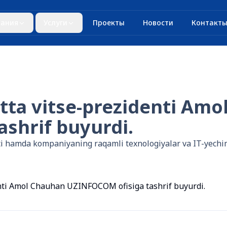
ания
Услуги
Проекты
Новости
Контакт
atta vitse-prezidenti Am
shrif buyurdi.
amda kompaniyaning raqamli texnologiyalar va IT-yechimla
denti Amol Chauhan UZINFOCOM ofisiga tashrif buyurdi.