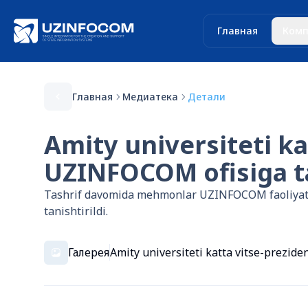
Главная
Комп
Главная
Медиатека
Детали
Amity universiteti k
UZINFOCOM ofisiga ta
Tashrif davomida mehmonlar UZINFOCOM faoliyati h
tanishtirildi.
Галерея
Amity universiteti katta vitse-prezi