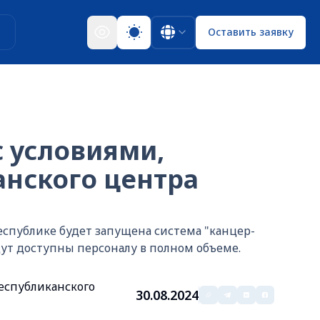
ы
Оставить заявку
 условиями,
анского центра
еспублике будет запущена система "канцер-
дут доступны персоналу в полном объеме.
еспубликанского
30.08.2024