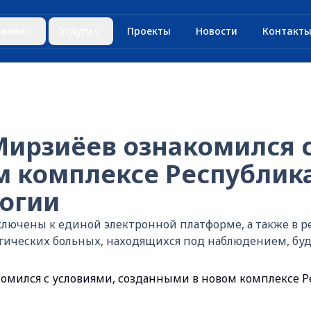
ания
Услуги
Проекты
Новости
Контакт
ирзиёев ознакомился с
м комплексе Республик
логии
лючены к единой электронной платформе, а также в р
логических больных, находящихся под наблюдением, бу
омился с условиями, созданными в новом комплексе Р