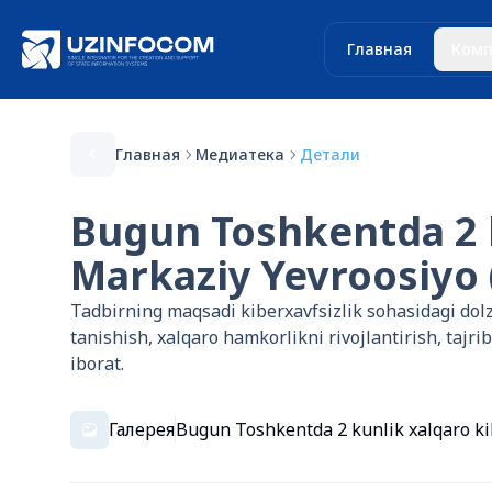
Главная
Комп
Главная
Медиатека
Детали
Bugun Toshkentda 2 k
Markaziy Yevroosiyo 
Tadbirning maqsadi kiberxavfsizlik sohasidagi dol
tanishish, xalqaro hamkorlikni rivojlantirish, taj
iborat.
Галерея
Bugun Toshkentda 2 kunlik xalqaro kib