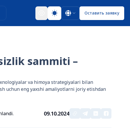
ы
Оставить заявку
izlik sammiti –
nologiyalar va himoya strategiyalari bilan
ash uchun eng yaxshi amaliyotlarni joriy etishdan
09.10.2024
hlandi.