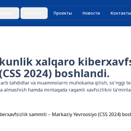
ания
Услуги
Проекты
Новости
Контакт
unlik xalqaro kiberxavfs
(CSS 2024) boshlandi.
zarb tahdidlar va muammolarni muhokama qilish, so'nggi tex
riba almashish hamda mintaqada raqamli xavfsizlikni ta’minl
erxavfsizlik sammiti – Markaziy Yevroosiyo (CSS 2024) bos