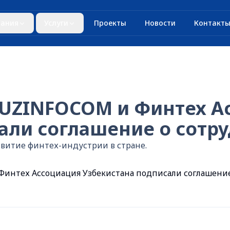
ания
Услуги
Проекты
Новости
Контакт
 UZINFOCOM и Финтех А
али соглашение о сотр
звитие финтех-индустрии в стране.
интех Ассоциация Узбекистана подписали соглашение