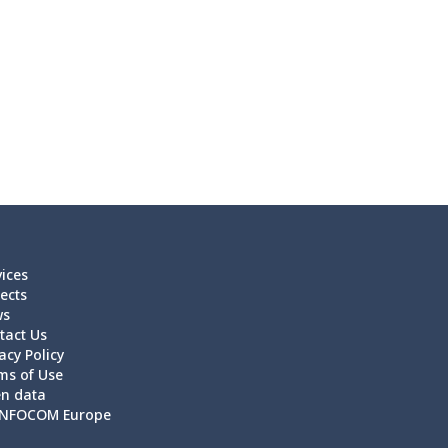
vices
ects
ws
tact Us
acy Policy
ms of Use
n data
NFOCOM Europe