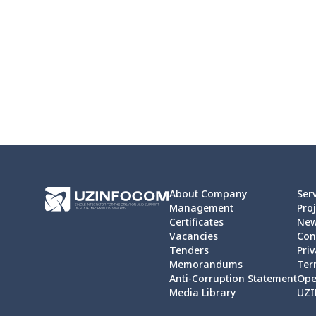
About Company
Ser
Management
Proj
Certificates
Ne
Vacancies
Con
Tenders
Priv
Memorandums
Ter
Anti-Corruption Statement
Ope
Media Library
UZI