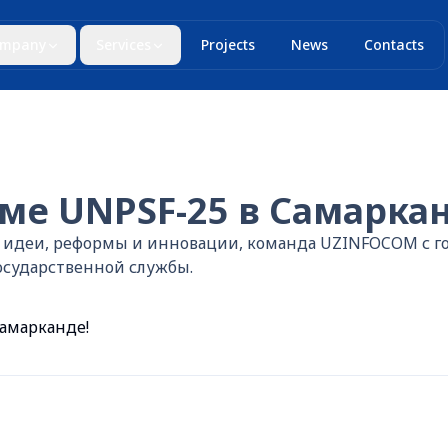
mpany
Services
Projects
News
Contacts
е UNPSF-25 в Самаркан
идеи, реформы и инновации, команда UZINFOCOM с гор
осударственной службы.
амарканде!