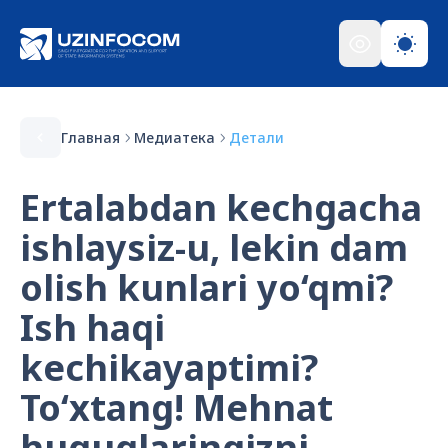
Главная
Медиатека
Детали
Ertalabdan kechgacha
ishlaysiz-u, lekin dam
olish kunlari yo‘qmi?
Ish haqi
kechikayaptimi?
To‘xtang! Mehnat
huquqlaringizni