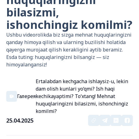
bilasizmi,
ishonchingiz komilmi?
Ushbu videorolikda biz sizga mehnat huquqlaringizni
qanday himoya qilish va ularning buzilishi holatida
qayerga murojaat qilish kerakligini aytib beramiz.
Esda tuting: huquqlaringizni bilsangiz — siz
himoyalangansiz!
Ertalabdan kechgacha ishlaysiz-u, lekin
dam olish kunlari yo‘qmi? Ish haqi
Галерея
kechikayaptimi? To‘xtang! Mehnat
huquqlaringizni bilasizmi, ishonchingiz
komilmi?
25.04.2025