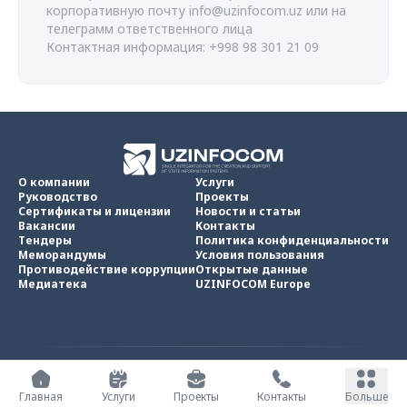
корпоративную почту
info@uzinfocom.uz
или на
телеграмм ответственного лица
Контактная информация: +998 98 301 21 09
О компании
Услуги
Руководство
Проекты
Сертификаты и лицензии
Новости и статьи
Вакансии
Контакты
Тендеры
Политика конфиденциальности
Меморандумы
Условия пользования
Противодействие коррупции
Открытые данные
Медиатека
UZINFOCOM Europe
UZINFOCOM © 2002 -
2026
.
Все права защищены
Главная
Услуги
Проекты
Контакты
Больше