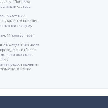
роекту "Поставка
ровизации системы
е – Участники),
вщикам и техническим
енным к настоящему
тие: 11 декабря 2024
я 2024 года 15:00 часов
т проведения отбора и
я до даты окончания
ения.
быть предоставлены в
uzinfocom.uz
или на