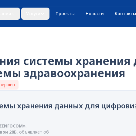
ания
Услуги
Проекты
Новости
Контакт
ания системы хранения
емы здравоохранения
вершен
темы хранения данных для цифрови
UZINFOCOM»
,
авои 28Б
, объявляет об