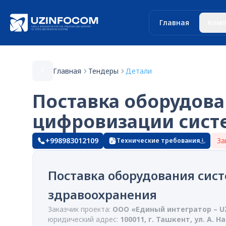
Главная
Комп
Главная
Тендеры
Детали
Поставка оборудов
цифровизации сист
+998983012109
За
Технические требования
Поставка оборудования сис
здравоохранения
Заказчик проекта:
ООО «Единый интегратор – 
юридический адрес:
100011, г. Ташкент, ул. А. Н