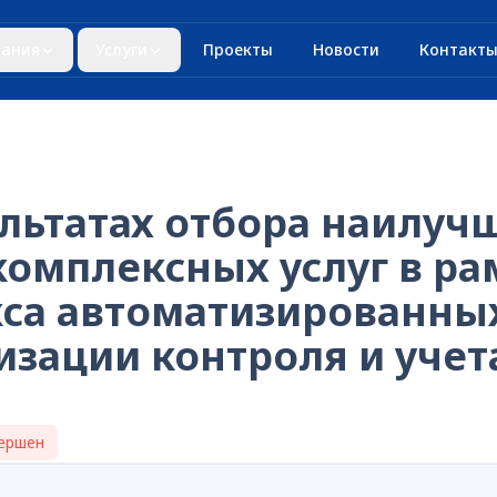
ания
Услуги
Проекты
Новости
Контакт
льтатах отбора наилуч
комплексных услуг в ра
кса автоматизированн
изации контроля и учет
ершен