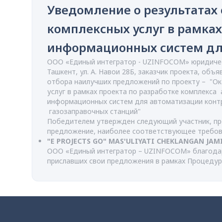
Уведомление о результатах
комплексных услуг в рамка
информационных систем для
ООО «Единый интегратор - UZINFOCOM» юридическ
Ташкент, ул. А. Навои 28Б, заказчик проекта, объ
отбора наилучших предложений по проекту – "Ок
услуг в рамках проекта по разработке комплекса
информационных систем для автоматизации контр
газозаправочных станций"
Победителем утвержден следующий участник, п
предложение, наиболее соответствующее требов
"E PROJECTS GO" MAS'ULIYATI CHEKLANGAN JAM
ООО «Единый интегратор – UZINFOCOM» благодар
приславших свои предложения в рамках Процеду