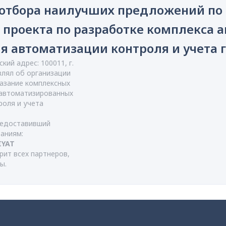
 отбора наилучших предложений по 
х проекта по разработке комплекса
 автоматизации контроля и учета 
ий адрес: 100011, г.
являл об организации
азание комплексных
 автоматизированных
оля и учета
редоставивший
аниям:
IYAT
ит всех партнеров,
ры.