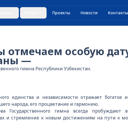
ания
Услуги
Проекты
Новости
Контакт
ы отмечаем особую дату
аны —
венного гимна Республики Узбекистан.
ного единства и независимости отражает богатое и
его народа, его процветание и гармонию.
ова Государственного гимна всегда пробуждают в
лах и стремление к новым достижениям на пути к м