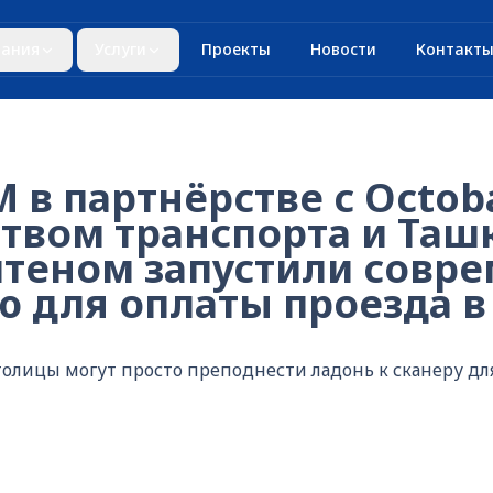
ания
Услуги
Проекты
Новости
Контакт
в партнёрстве с Octoba
твом транспорта и Таш
теном запустили совр
ю для оплаты проезда в
толицы могут просто преподнести ладонь к сканеру д