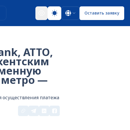
ы
Оставить заявку
nk, АТТО,
кентским
еменную
 метро —
ля осуществления платежа