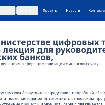
ания
Услуги
Проекты
Новости
Контакт
инистерстве цифровых 
ь лекция для руководит
ких банков,
решениям в сфере цифровизации финансовых услуг.
устамхужа Алавутдинов представил подробный обзо
ые и новые методы её интеграции с банковским пр
нутренние процессы и улучшить сервис для клиентов.