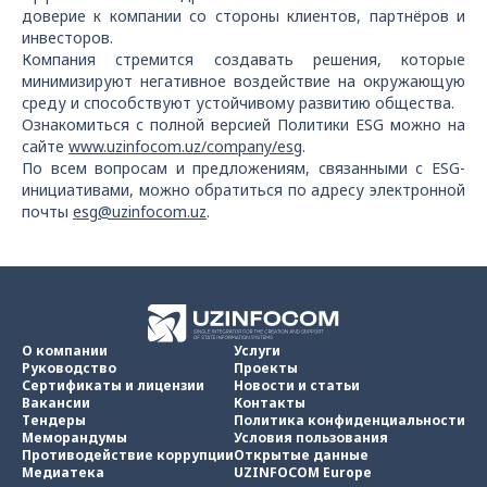
доверие к компании со стороны клиентов, партнёров и
инвесторов.
Компания стремится создавать решения, которые
минимизируют негативное воздействие на окружающую
среду и способствуют устойчивому развитию общества.
Ознакомиться с полной версией Политики
ESG
можно на
сайте
www.uzinfocom.uz/company/esg
.
По всем вопросам и предложениям, связанными с
ESG
-
инициативами, можно обратиться по адресу электронной
почты
esg
@
uzinfocom
.
uz
.
О компании
Услуги
Руководство
Проекты
Сертификаты и лицензии
Новости и статьи
Вакансии
Контакты
Тендеры
Политика конфиденциальности
Меморандумы
Условия пользования
Противодействие коррупции
Открытые данные
Медиатека
UZINFOCOM Europe