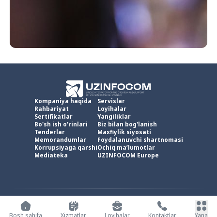
Kompaniya haqida
Servislar
Rahbariyat
Loyihalar
Sertifikatlar
Yangiliklar
Bo'sh ish o'rinlari
Biz bilan bog'lanish
Tenderlar
Maxfiylik siyosati
Memorandumlar
Foydalanuvchi shartnomasi
Korrupsiyaga qarshi
Ochiq ma’lumotlar
Mediateka
UZINFOCOM Europe
UZINFOCOM © 2002 -
2026
.
Barcha huquqlar himoyalangan
Bosh sahifa
Xizmatlar
Loyihalar
Kontaktlar
Yana