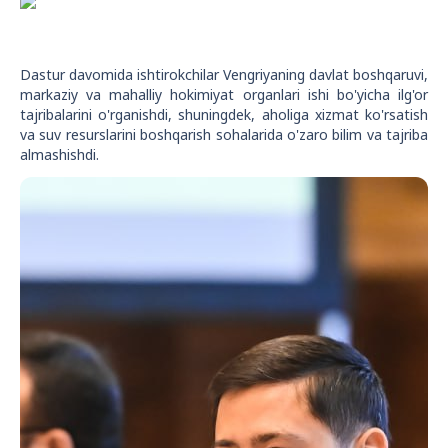
Dastur davomida ishtirokchilar Vengriyaning davlat boshqaruvi,
markaziy va mahalliy hokimiyat organlari ishi bo'yicha ilg'or
tajribalarini o'rganishdi, shuningdek, aholiga xizmat ko'rsatish
va suv resurslarini boshqarish sohalarida o'zaro bilim va tajriba
almashishdi.