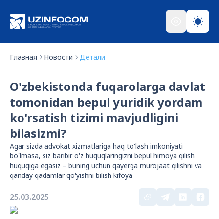
Главная
Новости
Детали
O'zbekistonda fuqarolarga davlat
tomonidan bepul yuridik yordam
ko'rsatish tizimi mavjudligini
bilasizmi?
Agar sizda advokat xizmatlariga haq to'lash imkoniyati
bo'lmasa, siz baribir o'z huquqlaringizni bepul himoya qilish
huquqiga egasiz – buning uchun qayerga murojaat qilishni va
qanday qadamlar qo'yishni bilish kifoya
25.03.2025