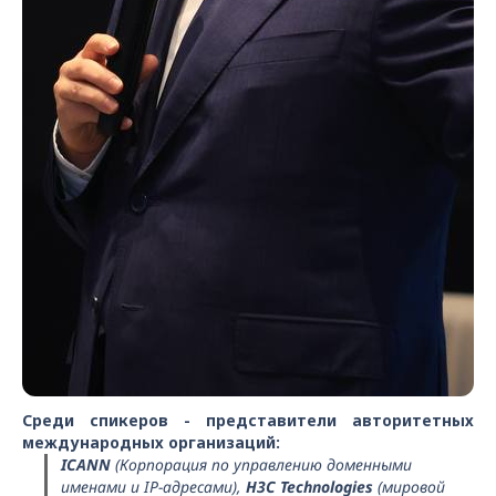
Среди спикеров - представители авторитетных
международных организаций:
ICANN
(Корпорация по управлению доменными
именами и IP-адресами),
H3C Technologies
(мировой