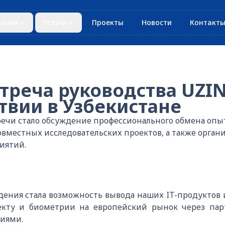
ания
Услуги
Проекты
Новости
Контакт
стреча руководства UZI
твии в Узбекистане
речи стало обсуждение профессионального обмена опы
вместных исследовательских проектов, а также орган
иятий.
ения стала возможность вывода наших IT-продуктов
екту и биометрии на европейский рынок через пар
иями.