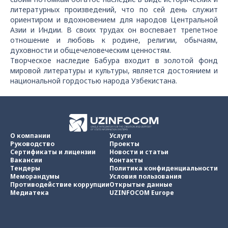
литературных произведений, что по сей день служит
ориентиром и вдохновением для народов Центральной
Азии и Индии. В своих трудах он воспевает трепетное
отношение и любовь к родине, религии, обычаям,
духовности и общечеловеческим ценностям.
Творческое наследие Бабура входит в золотой фонд
мировой литературы и культуры, является достоянием и
национальной гордостью народа Узбекистана.
О компании
Услуги
Руководство
Проекты
Сертификаты и лицензии
Новости и статьи
Вакансии
Контакты
Тендеры
Политика конфиденциальности
Меморандумы
Условия пользования
Противодействие коррупции
Открытые данные
Медиатека
UZINFOCOM Europe